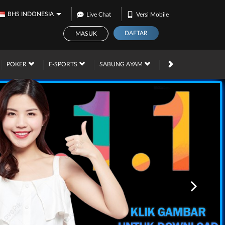
BHS INDONESIA
Live Chat
Versi Mobile
DAFTAR
MASUK
PROMOSI
POKER
E-SPORTS
SABUNG AYAM