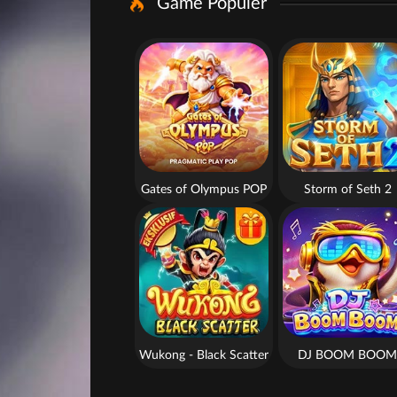
Game Populer
Gates of Olympus POP
Storm of Seth 2
Wukong - Black Scatter
DJ BOOM BOO