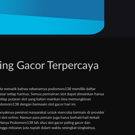
ing Gacor Terpercaya
 fakta menarik bahwa sebenarnya podomoro138 memiliki daftar
besar setiap harinya. Semua permainan slot dapat dimainkan hanya
setiap putaran slot yang kalian mainkan bisa memungkinan
domoro138 dengan bermaain slot gacor hari ini.
 banyaknya peminat masyarakat untuk mencoba bermain di provider
slot online. Namun para pemain juga harus berhati-hati terkait
. Hanya Podomoro138 lah situs slot gacor paling gacor dan
ngga milyaran juta rupiah dalam waktu sesingkat-singkatnya.