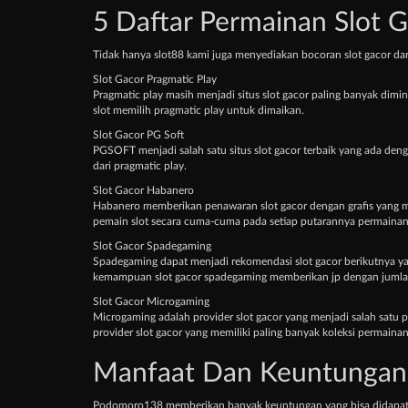
5 Daftar Permainan Slot G
Tidak hanya slot88 kami juga menyediakan bocoran slot gacor dar
Slot Gacor Pragmatic Play
Pragmatic play masih menjadi situs slot gacor paling banyak dimin
slot memilih pragmatic play untuk dimaikan.
Slot Gacor PG Soft
PGSOFT menjadi salah satu situs slot gacor terbaik yang ada de
dari pragmatic play.
Slot Gacor Habanero
Habanero memberikan penawaran slot gacor dengan grafis yang men
pemain slot secara cuma-cuma pada setiap putarannya permainan s
Slot Gacor Spadegaming
Spadegaming dapat menjadi rekomendasi slot gacor berikutnya yan
kemampuan slot gacor spadegaming memberikan jp dengan jumlah 
Slot Gacor Microgaming
Microgaming adalah provider slot gacor yang menjadi salah satu 
provider slot gacor yang memiliki paling banyak koleksi permainan
Manfaat Dan Keuntungan 
Podomoro138 memberikan banyak keuntungan yang bisa didapat ole