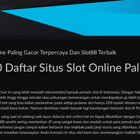
e Paling Gacor Terpercaya Dan Slot88 Terbaik
tar Situs Slot Online Pal
24 hari ini yang telah menjadi rekomendasi banyak pemain slot di Indonesia. Dengan
g lebih tinggi hingga winrate atau peluangan kemenangan untuk mendapatkan jp lebih 
 bet yang bisa kalian pertaruhan pada setiap putaran slot hanya 200 rupiah dimana 
njadi kaya bukan. Namun demikian masih banyak lagi keuntungan bermain slot di Po
yang saat ini sedang naik daun didunia slot online hal ini dapat dibuktikan dengan
lot88 sendiri sering memberkan JP yang sangat besar dan mudah untuk para pemain judi 
erlisensi jangan sampai kalian bertaruh dan terjebak pada janji manis yang diberikan
ngan lewatkan kesemaptan Anda bermain di situs slot kami dan memenangkan hadiah hi