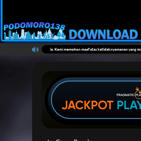
ainan tidak akan tersedia. Kami memohon maaf atas ketidaknyamanan yang mungkin 
JACKPOT
PLA