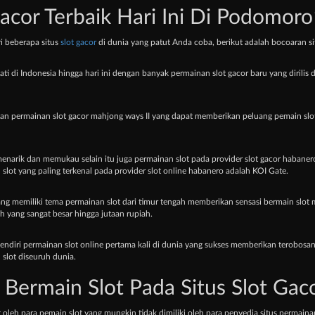
acor Terbaik Hari Ini Di Podomor
i beberapa situs
slot gacor
di dunia yang patut Anda coba, berikut adalah bocoaran 
ati di Indonesia hingga hari ini dengan banyak permainan slot gacor baru yang dirilis
ngan permainan slot gacor mahjong ways II yang dapat memberikan peluang pemain sl
arik dan memukau selain itu juga permainan slot pada provider slot gacor habanero
lot yang paling terkenal pada provider slot online habanero adalah KOI Gate.
g memiliki tema permainan slot dari timur tengah memberikan sensasi bermain slot m
yang sangat besar hingga jutaan rupiah.
pendiri permainan slot online pertama kali di dunia yang sukses memberikan terobosa
 slot diseuruh dunia.
Bermain Slot Pada Situs Slot Ga
h para pemain slot yang mungkin tidak dimiliki oleh para penyedia situs permainan