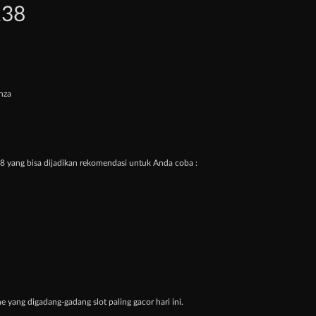
138
nza
t88 yang bisa dijadikan rekomendasi untuk Anda coba :
e yang digadang-gadang slot paling gacor hari ini.