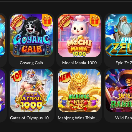
Goyang Gaib
Mochi Mania 1000
Epic Ze 
M
Gates of Olympus 1000
Mahjong Wins Triple Pot
Wild Ban