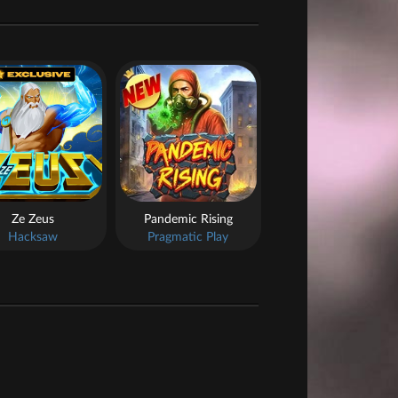
Ze Zeus
Pandemic Rising
Hacksaw
Pragmatic Play