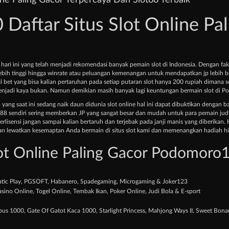
tar Situs Slot Online Pal
24 hari ini yang telah menjadi rekomendasi banyak pemain slot di Indonesia. Dengan
g lebih tinggi hingga winrate atau peluangan kemenangan untuk mendapatkan jp lebih 
 bet yang bisa kalian pertaruhan pada setiap putaran slot hanya 200 rupiah dimana 
njadi kaya bukan. Namun demikian masih banyak lagi keuntungan bermain slot di Po
yang saat ini sedang naik daun didunia slot online hal ini dapat dibuktikan dengan
lot88 sendiri sering memberkan JP yang sangat besar dan mudah untuk para pemain judi 
erlisensi jangan sampai kalian bertaruh dan terjebak pada janji manis yang diberikan
ngan lewatkan kesemaptan Anda bermain di situs slot kami dan memenangkan hadiah hi
lot Online Paling Gacor Podomoro
atic Play, PGSOFT, Habanero, Spadegaming, Microgaming & Joker123
asino Online, Togel Online, Tembak Ikan, Poker Online, Judi Bola & E-sport
us 1000, Gate Of Gatot Kaca 1000, Starlight Princess, Mahjong Ways II, Sweet Bona