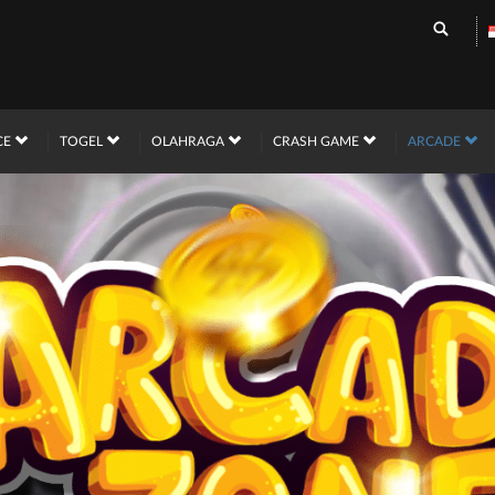
CE
TOGEL
OLAHRAGA
CRASH GAME
ARCADE