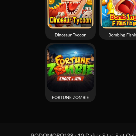
Dinosaur Tycoon
Bombing Fishi
FORTUNE ZOMBIE
PODOMORO138 : 10 Daftar Situs Slot Onlin