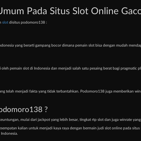
Umum Pada Situs Slot Online Ga
in
slot
disitus podomoro138 :
i indonesia yang berarti gampang bocor dimana pemain slot bisa dengan mudah mendapa
ti oleh pemain slot di Indonesia dan menjadi salah satu pesaing berat bagi pragmatic pl
ang telah menjadi fakta yang tidak terbantahkan. Podomoro138 juga memberikan winrat
 Podomoro138 ?
tungan, mulai dari jackpot yang lebih besar, tingkat rtp slot dan juga winrate yang
kesempatan kalian untuk menjadi kaya raya dengan bermain judi slot online pada situ
 Indonesia.