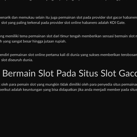
arik dan memukau selain itu juga permainan slot pada provider slot gacor habanero
lot yang paling terkenal pada provider slot online habanero adalah KOI Gate.
g memiliki tema permainan slot dari timur tengah memberikan sensasi bermain slot m
yang sangat besar hingga jutaan rupiah.
pendiri permainan slot online pertama kali di dunia yang sukses memberikan terobosa
 slot diseuruh dunia.
Bermain Slot Pada Situs Slot Ga
h para pemain slot yang mungkin tidak dimiliki oleh para penyedia situs permainan
a. berikut adalah keuntungan yang bisa didapatkan jika anda menjadi member pada sit