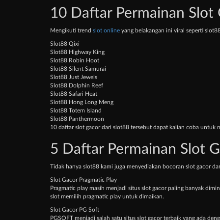
10 Daftar Permainan Slot 
Mengikuti trend
slot online
yang belakangan ini viral seperti slot
Slot88 Qixi
Slot88 Highway King
Slot88 Robin Hoot
Slot88 Silent Samurai
Slot88 Just Jewels
Slot88 Dolphin Reef
Slot88 Safari Heat
Slot88 Hong Long Meng
Slot88 Totem Island
Slot88 Panthermoon
10 daftar slot gacor dari slot88 tersebut dapat kalian coba untuk
5 Daftar Permainan Slot G
Tidak hanya slot88 kami juga menyediakan bocoran slot gacor dar
Slot Gacor Pragmatic Play
Pragmatic play masih menjadi situs slot gacor paling banyak dimin
slot memilih pragmatic play untuk dimaikan.
Slot Gacor PG Soft
PGSOFT menjadi salah satu situs slot gacor terbaik yang ada de