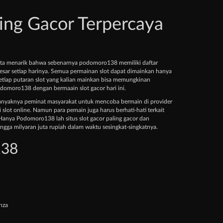
ing Gacor Terpercaya
 fakta menarik bahwa sebenarnya podomoro138 memiliki daftar
besar setiap harinya. Semua permainan slot dapat dimainkan hanya
setiap putaran slot yang kalian mainkan bisa memungkinan
domoro138 dengan bermaain slot gacor hari ini.
 banyaknya peminat masyarakat untuk mencoba bermain di provider
slot online. Namun para pemain juga harus berhati-hati terkait
. Hanya Podomoro138 lah situs slot gacor paling gacor dan
ngga milyaran juta rupiah dalam waktu sesingkat-singkatnya.
138
nza