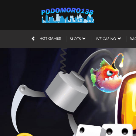
HOT GAMES
SLOTS
LIVE CASINO
RA