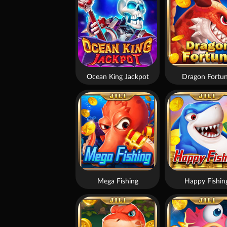
Ocean King Jackpot
Dragon Fortu
Mega Fishing
Happy Fishin