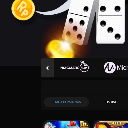
SEMUA PERMAINAN
FISHING