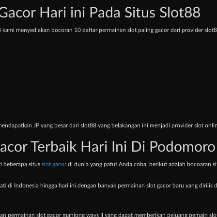
Gacor Hari ini Pada Situs Slot88
88 kami menyediakan bocoran 10 daftar permainan slot paling gacor dari provider slo
 mendapatkan JP yang besar dari slot88 yang belakangan ini menjadi provider slot onlin
acor Terbaik Hari Ini Di Podomor
i beberapa situs
slot gacor
di dunia yang patut Anda coba, berikut adalah bocoaran 
ati di Indonesia hingga hari ini dengan banyak permainan slot gacor baru yang dirilis
ngan permainan slot gacor mahjong ways II yang dapat memberikan peluang pemain sl