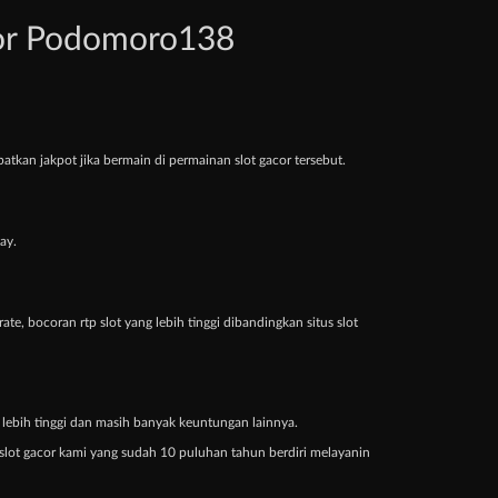
cor Podomoro138
tkan jakpot jika bermain di permainan slot gacor tersebut.
ay.
e, bocoran rtp slot yang lebih tinggi dibandingkan situs slot
 lebih tinggi dan masih banyak keuntungan lainnya.
s slot gacor kami yang sudah 10 puluhan tahun berdiri melayanin