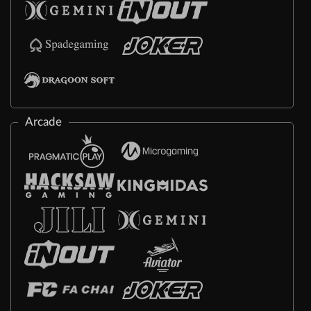
Arcade