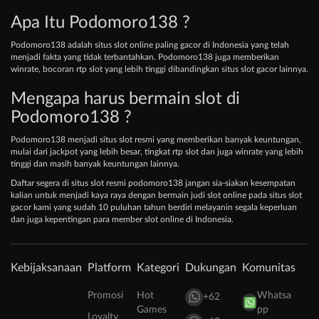
Apa Itu Podomoro138 ?
Podomoro138 adalah situs slot online paling gacor di Indonesia yang telah
menjadi fakta yang tidak terbantahkan. Podomoro138 juga memberikan
winrate, bocoran rtp slot yang lebih tinggi dibandingkan situs slot gacor lainnya.
Mengapa harus bermain slot di
Podomoro138 ?
Podomoro138 menjadi situs slot resmi yang memberikan banyak keuntungan,
mulai dari jackpot yang lebih besar, tingkat rtp slot dan juga winrate yang lebih
tinggi dan masih banyak keuntungan lainnya.
Daftar segera di situs slot resmi podomoro138 jangan sia-siakan kesempatan
kalian untuk menjadi kaya raya dengan bermain judi slot online pada situs slot
gacor kami yang sudah 10 puluhan tahun berdiri melayanin segala keperluan
dan juga kepentingan para member slot online di Indonesia.
Kebijaksanaan
Platform
Kategori
Dukungan
Komunitas
Promosi
Hot
Whatsa
+62
Games
pp
Loyalty