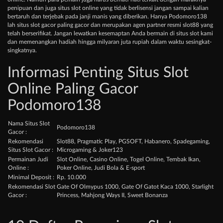
penipuan dan juga situs slot online yang tidak berlisensi jangan sampai kalian
bertaruh dan terjebak pada janji manis yang diberikan. Hanya Podomoro138
lah situs slot gacor paling gacor dan merupakan agen partner resmi slot88 yang
telah berserifikat. Jangan lewatkan kesemaptan Anda bermain di situs slot kami
dan memenangkan hadiah hingga milyaran juta rupiah dalam waktu sesingkat-
singkatnya.
Informasi Penting Situs Slot
Online Paling Gacor
Podomoro138
Nama Situs Slot
Podomoro138
Gacor :
Rekomendasi
Slot88, Pragmatic Play, PGSOFT, Habanero, Spadegaming,
Situs Slot Gacor :
Microgaming & Joker123
Permainan Judi
Slot Online, Casino Online, Togel Online, Tembak Ikan,
Online :
Poker Online, Judi Bola & E-sport
Minimal Deposit :
Rp. 10.000
Rekomendasi Slot
Gate Of Olmypus 1000, Gate Of Gatot Kaca 1000, Starlight
Gacor :
Princess, Mahjong Ways II, Sweet Bonanza