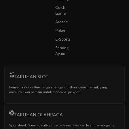
Crash
Game
Arcade
Poker
E-Sports
Sabung
Ayam
TARUHAN SLOT
Penyedia slot online dengan beragam pilihan game menarik yang
memudahkan pemain untuk mencapai jackpot
TARUHAN OLAHRAGA
Sportsbook Gaming Platform Terbaik menawarkan lebih banyak game,