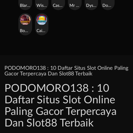
Blarney's Gold
Wish for a Cash Star
Cash Strike
Mr Piggles
Dystopia: Rebel Road
Doge Life
Bounty Smash
Caishen Smash
PODOMORO138 : 10 Daftar Situs Slot Online Paling
Gacor Terpercaya Dan Slot88 Terbaik
PODOMORO138 : 10
Daftar Situs Slot Online
Paling Gacor Terpercaya
Dan Slot88 Terbaik