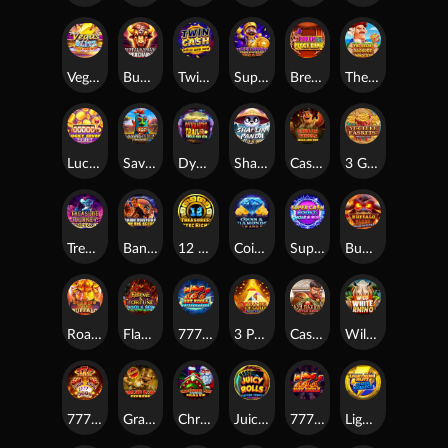
Vegas Blitz: Hold & Win
Buffalo Smash: Supercharged
Twin Cash: Hold & Win
Super Grand Link Express: Hold & Win
Break the Piggy Bank
The Great Jackpot Expedition
Lucky Seven Spin
Savanna Gold: Coin of the Wild
Dynamite Trail: Hold & Win
Shaolin Panda: Hold & Win
Cash On Wheels: Hold & Win
3 Golden Baskets: Treasure Tides
Treasure Journey: Genie`s Gold
Bank Busters: The Big Score
12 Treasures: Aztec Riches
Coins & Diamonds: Hold & Win
Super Cash Boost: Hold & Win
Buffalo Blaze: Wild Wealth
Roaming Wild Buffalo
Flame & Fortune: Hold & Win
777 Hot Reels: Supercharged
3 Pyramids of Gold: Hold & Win
Cash Maximus: Battle Arena
Wild White Rhino
777 Streak
Grand link express Hold and win
Christmas Link Express: Hold & Win
Juicy rolls : feature Frenzy
777 Hot Reels
Lightning Blitz: Chain Collect