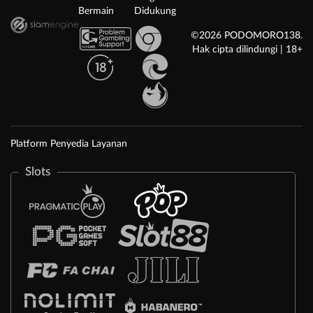
Bermain
Didukung
©2026 PODOMORO138.
Hak cipta dilindungi | 18+
Platform Penyedia Layanan
Slots