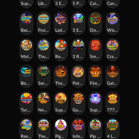
Super Cash: Three Little Wins
Liberty Coins: Hold & Win
3 Eternal Drums: Rhythm of Fortune
5 Pyramids of Gold: Hold & Win
Coin Bang Bang: Hold & Win
Candyland Jackpots
Bash the Banana Stash
Fruity Diamond Stacks
Lady Wish
3 Energy Diamonds: Hold & Win
Double Dragon Gold: Hold & Win
Wish of a Lifetime Hold & Win
Mole in the Hole
Thunderline Express Hold & Win
Rooster's Gold: Hold & Win
3 Rail Express: Hold & Win
Smooth 7's Strike
Crack the Piggy Bank Express
Boo's Booty
Serpent Gold: Hold & Win
The Greed Machine
Pot of Charms
Fire Eruption
Gates of the Underworld
Turbo Diamonds: Hold & Win
Next Stop Riches Hold & Win
Super Pyramid of Gold Hold & Win
Guardian of Gold: Hold & Win
Supersonic Express: Hold & Win
777 Streak: Megacharged
Reel Bass: Jackpot Catch
The Big Bark: Golden Jackpots
Piggy Coin: Hold & Win
Inferno Rising Hold & Win
Pip & Pippa's Pots of Plenty
4 Leaf Fortune: Hold & Win