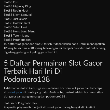
Slot88 Qixi
Slot88 Highway King
Slot88 Robin Hoot
Slot88 Silent Samurai
Slot88 Just Jewels
Slot88 Dolphin Reef
Slot88 Safari Heat
Slot88 Hong Long Meng
Slot88 Totem Island
Slot88 Panthermoon
10 daftar slot gacor dari slot88 tersebut dapat kalian coba untuk mendapatkan
JP yang besar dari slot88 yang belakangan ini menjadi provider slot online yang
digadang-gadang slot paling gacor hari ini.
5 Daftar Permainan Slot Gacor
Terbaik Hari Ini Di
Podomoro138
Tidak hanya slot88 kami juga menyediakan bocoran slot gacor dari beberapa
situs
slot gacor
di dunia yang patut Anda coba, berikut adalah bocoaran situs
slot gacor gampang menang dari podomoro138 :
Slot Gacor Pragmatic Play
Pragmatic play masih menjadi situs slot gacor paling banyak diminati di