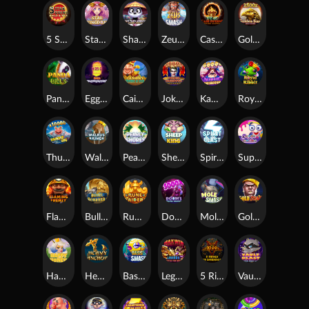
5 Star Coins: Hold & Win
Star Kingdom
Shaolin Panda Chaos Reels
Zeus Smash
Cash Inferno Sizzling Scatters
Golden Suns Chain Collect
Panda Bills
Eggsponential
Caishen's Temple of Gold
Joker Jackpots: Prize Mania
Kawaii Princess
Royal Ribbit
Thunder Hog Chaos Reels
Walrus King
Pearly Shores
Sheep King
Spirit Blast
Super Sundae
Flaming Frenzy
Bullet Bonanza
Rune Raiders
Doom's Digging Machine
Mole Smash
Gold Chain
Happy Honey
Heavy Anchor
Bass Smash
Legends: Battle for Earth
5 Rings of Darkness
Vault Blast Hold & Win