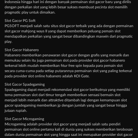
Indonesia hingga hari ini dengan banyak permainan slot gacor baru yang dirilis
dengan perkalian slot yang lebih besar sukses membuat pecinta slot memilih
pragmatic play untuk dimaikan.
Slot Gacor PG Soft
PGSOFT menjadi salah satu situs slot gacor terbaik yang ada dengan permainan
slot gacor mahjong ways II yang dapat memberikan peluang pemain slot
mendapatkan perkalian yang sangat besar dibandingkan maxwin dari pragmatic
play.
Slot Gacor Habanero
Habanero memberikan penawaran slot gacor dengan grafis yang menarik dan
memukau selain itu juga permainan slot pada provider slot gacor habanero
terkenal lebih mudah memberikan fitur free spin kepada para pemain slot
secara cuma-cuma pada setiap putarannya permainan slot yang paling terkenal
pada provider slot online habanero adalah KOI Gate.
Slot Gacor Spadegaming
Spadegaming dapat menjadi rekomendasi slot gacor berikutnya yang memiliki
tema permainan slot dari timur tengah memberikan sensasi bermain slot
menjadi lebih menarik dan attraktive ditambah lagi dengan kemampuan slot
gacor spadegaming memberikan jp dengan jumlah yang sangat besar hingga
jutaan rupiah.
Slot Gacor Microgaming
Microgaming adalah provider slot gacor yang menjadi salah satu pendiri
permainan slot online pertama kali di dunia yang sukses memberikan terobosan
dalam dunia permainan slot yang hingga saat ini merupakan provider slot gacor