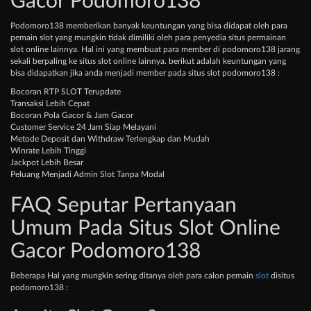
Gacor Podomoro138
Podomoro138 memberikan banyak keuntungan yang bisa didapat oleh para
pemain slot yang mungkin tidak dimiliki oleh para penyedia situs permainan
slot online lainnya. Hal ini yang membuat para member di podomoro138 jarang
sekali berpaling ke situs slot online lainnya. berikut adalah keuntungan yang
bisa didapatkan jika anda menjadi member pada situs slot podomoro138 :
Bocoran RTP SLOT Terupdate
Transaksi Lebih Cepat
Bocoran Pola Gacor & Jam Gacor
Customer Service 24 Jam Siap Melayani
Metode Deposit dan Withdraw Terlengkap dan Mudah
Winrate Lebih Tinggi
Jackpot Lebih Besar
Peluang Menjadi Admin Slot Tanpa Modal
FAQ Seputar Pertanyaan
Umum Pada Situs Slot Online
Gacor Podomoro138
Beberapa Hal yang mungkin sering ditanya oleh para calon pemain
slot
disitus
podomoro138 :