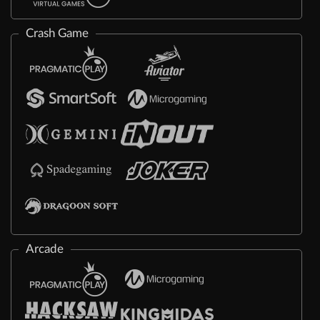
Crash Game
Arcade