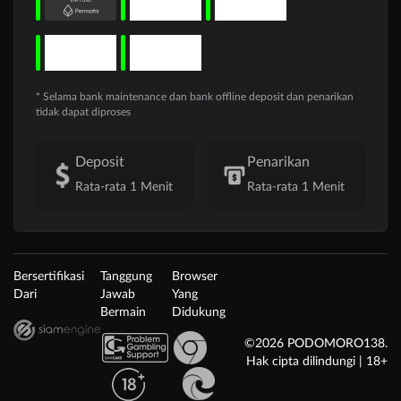
* Selama bank maintenance dan bank offline deposit dan penarikan
tidak dapat diproses
Deposit
Penarikan
Rata-rata 1 Menit
Rata-rata 1 Menit
Bersertifikasi
Tanggung
Browser
Dari
Jawab
Yang
Bermain
Didukung
©2026 PODOMORO138.
Hak cipta dilindungi | 18+