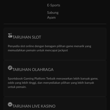
E-Sports
Sabung
Ayam
TARUHAN SLOT
Penyedia slot online dengan beragam pilihan game menarik yang
memudahkan pemain untuk mencapai jackpot
TARUHAN OLAHRAGA
Sportsbook Gaming Platform Terbaik menawarkan lebih banyak game,
odds yang lebih tinggi, dan menyediakan pilihan yang lebih banyak
untuk pemain.
TARUHAN LIVE KASINO