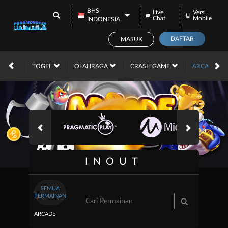
BHS
Live
Versi
Chat
Mobile
INDONESIA
DAFTAR
MASUK
ACE
TOGEL
OLAHRAGA
CRASH GAME
ARCADE
INOUT
SEMUA
PERMAINAN
ARCADE