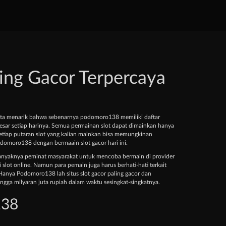
ing Gacor Terpercaya
 fakta menarik bahwa sebenarnya podomoro138 memiliki daftar
besar setiap harinya. Semua permainan slot dapat dimainkan hanya
setiap putaran slot yang kalian mainkan bisa memungkinan
domoro138 dengan bermaain slot gacor hari ini.
 banyaknya peminat masyarakat untuk mencoba bermain di provider
slot online. Namun para pemain juga harus berhati-hati terkait
. Hanya Podomoro138 lah situs slot gacor paling gacor dan
ngga milyaran juta rupiah dalam waktu sesingkat-singkatnya.
138