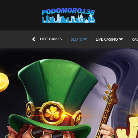
HOT GAMES
SLOTS
LIVE CASINO
RA