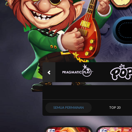
SEMUA PERMAINAN
TOP 20