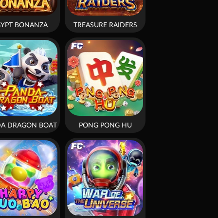
GYPT BONANZA
TREASURE RAIDERS
A DRAGON BOAT
PONG PONG HU