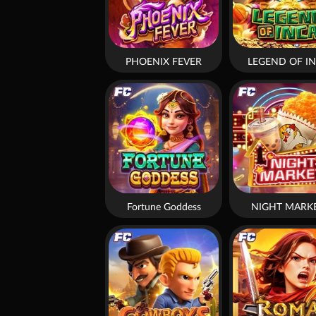
PHOENIX FEVER
LEGEND OF I
Fortune Goddess
NIGHT MARK