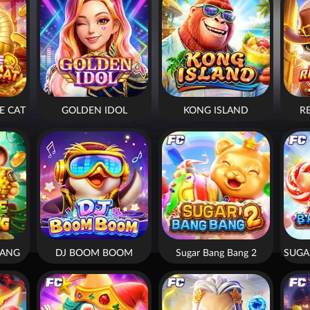
E CAT
GOLDEN IDOL
KONG ISLAND
R
BANG
DJ BOOM BOOM
Sugar Bang Bang 2