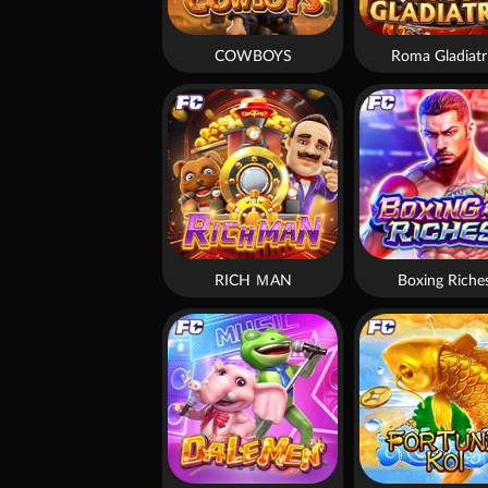
COWBOYS
Roma Gladiatr
RICH ＭAN
Boxing Riche