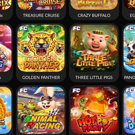
ix
TREASURE CRUISE
CRAZY BUFFALO
E
s
GOLDEN PANTHER
THREE LITTLE PIGS
PAND