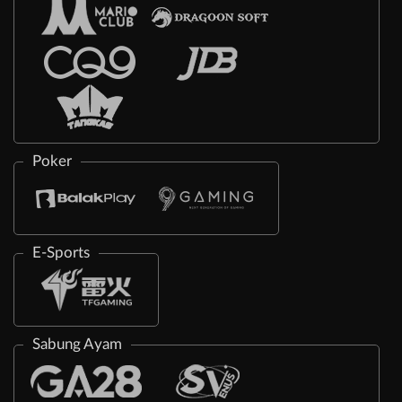
Poker
E-Sports
Sabung Ayam