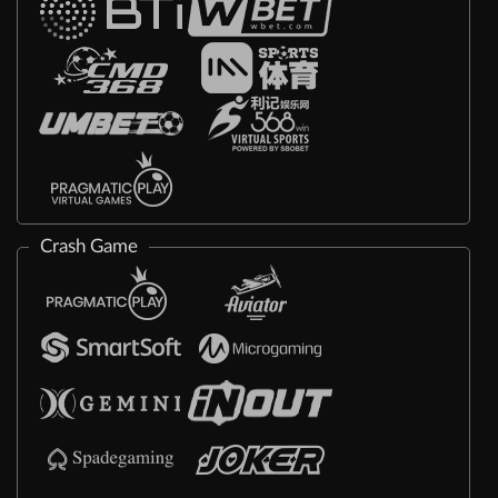
Crash Game