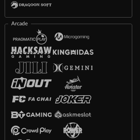
Arcade