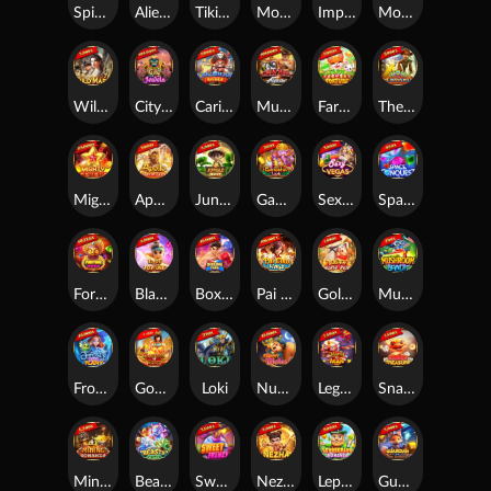
Spin and Win
Alien Smash
Tiki Rush
Money Empire
Imperial Majesty
Money Dragon
Wild Mafia
City of Jewels
Caribbean Riches
Muay Thai Fighter
Farm Of Fortune
The Maya Myth
Mighty Sevens
Apollo Ray of Luck
Jungle Quest
Ganesha Luck
Sexy Vegas
Space Conquest
Fortune Jewels III
Blade of Fortune
Boxing Fury
Pai Gow Ways
Golden Horse Ride
Mushroom Bandit
Frosty and Flamy
Goddess Of Egypt
Loki
Nutty Riches
Legend of Nian
Snake Treasure
Mining Bonanza
Beasts Of Luck
Sweet Frenzy
Nezha
Leprechaun Bonanza
Guardian of the Museum