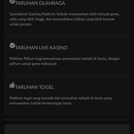
TARUHAN OLAHRAGA
Sportsbook Gaming Platform Terbaik menawarkan lebih banyak game,
odds yang lebih tinggi, dan menyediakan pilihan yang lebih banyak
untuk pemain.
TARUHAN LIVE KASINO
Platform Pilihan bagi perusahaan-perusahaan terbaik di dunia, dengan
pilihan variasi game terbanyak
TARUHAN TOGEL
Platform togel yang menarik dari perusahan terbaik di dunia yang
menawarkan hadiah kemenangan besar