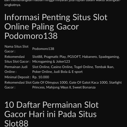
singkatnya.
Informasi Penting Situs Slot
Online Paling Gacor
Podomoro138
Nama Situs Slot
Podomoro138
Gacor :
Rekomendasi
Slot88, Pragmatic Play, PGSOFT, Habanero, Spadegaming,
Situs Slot Gacor :
Microgaming & Joker123
Permainan Judi
Slot Online, Casino Online, Togel Online, Tembak Ikan,
Online :
Poker Online, Judi Bola & E-sport
Minimal Deposit :
Rp. 10.000
Rekomendasi Slot
Gate Of Olmypus 1000, Gate Of Gatot Kaca 1000, Starlight
Gacor :
Princess, Mahjong Ways II, Sweet Bonanza
10 Daftar Permainan Slot
Gacor Hari ini Pada Situs
Slot88