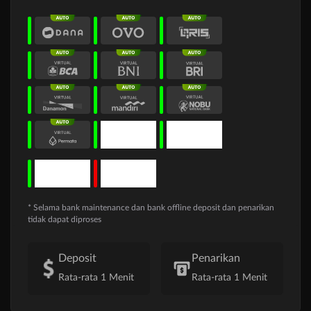
* Selama bank maintenance dan bank offline deposit dan penarikan
tidak dapat diproses
Deposit
Penarikan
Rata-rata 1 Menit
Rata-rata 1 Menit