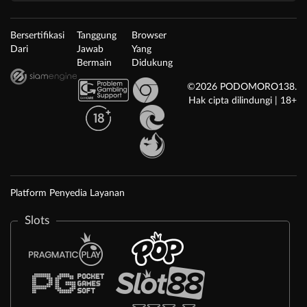
Bersertifikasi
Tanggung
Browser
Dari
Jawab
Yang
Bermain
Didukung
©2026 PODOMORO138.
Hak cipta dilindungi | 18+
Platform Penyedia Layanan
Slots