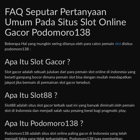
FAQ Seputar Pertanyaan
Umum Pada Situs Slot Online
Gacor Podomoro138
Beberapa Hal yang mungkin sering ditanya oleh para calon pemain
slot
disitus
podomoro138 :
Apa Itu Slot Gacor ?
Slot gacor adalah sebuah julukan dari para pemain slot online di indonesia yang
berarti gampang bocor dimana pemain slot bisa dengan mudah mendapatkan
jakpot jika bermain di permainan slot gacor tersebut.
Apa Itu Slot88 ?
Slot88 adalah situs slot gacor terbaik saat ini yang banyak diminati oleh pemain
slot di Indonesia dan menjadi salah satu pesaing berat bagi pragmatic play.
Apa Itu Podomoro138 ?
Podomoro138 adalah situs slot online paling gacor di Indonesia yang telah
menjadi fakta yang tidak terbantahkan. Podomoro138 juga memberikan