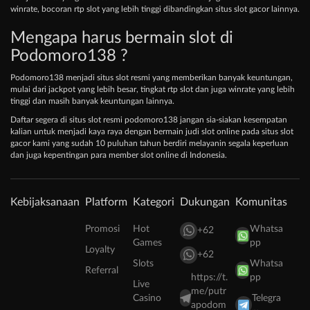
winrate, bocoran rtp slot yang lebih tinggi dibandingkan situs slot gacor lainnya.
Mengapa harus bermain slot di
Podomoro138 ?
Podomoro138 menjadi situs slot resmi yang memberikan banyak keuntungan,
mulai dari jackpot yang lebih besar, tingkat rtp slot dan juga winrate yang lebih
tinggi dan masih banyak keuntungan lainnya.
Daftar segera di situs slot resmi podomoro138 jangan sia-siakan kesempatan
kalian untuk menjadi kaya raya dengan bermain judi slot online pada situs slot
gacor kami yang sudah 10 puluhan tahun berdiri melayanin segala keperluan
dan juga kepentingan para member slot online di Indonesia.
Kebijaksanaan
Platform
Kategori
Dukungan
Komunitas
Promosi
Hot
Whatsa
+62
Games
pp
Loyalty
+62
Slots
Whatsa
Referral
https://t.
pp
Live
me/putr
Casino
Telegra
apodom