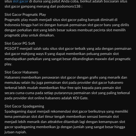
situs
slot gacor
di dunia yang patut Anda coba, berikut adalah bocoaran situs
slot gacor gampang menang dari podomoro138 :
Slot Gacor Pragmatic Play
Pragmatic play masih menjadi situs slot gacor paling banyak diminati di
Indonesia hingga hari ini dengan banyak permainan slot gacor baru yang dirilis
dengan perkalian slot yang lebih besar sukses membuat pecinta slot memilih
pragmatic play untuk dimaikan.
Slot Gacor PG Soft
PGSOFT menjadi salah satu situs slot gacor terbaik yang ada dengan permainan
slot gacor mahjong ways II yang dapat memberikan peluang pemain slot
mendapatkan perkalian yang sangat besar dibandingkan maxwin dari pragmatic
play.
Slot Gacor Habanero
Habanero memberikan penawaran slot gacor dengan grafis yang menarik dan
memukau selain itu juga permainan slot pada provider slot gacor habanero
terkenal lebih mudah memberikan fitur free spin kepada para pemain slot
secara cuma-cuma pada setiap putarannya permainan slot yang paling terkenal
pada provider slot online habanero adalah KOI Gate.
Slot Gacor Spadegaming
Spadegaming dapat menjadi rekomendasi slot gacor berikutnya yang memiliki
tema permainan slot dari timur tengah memberikan sensasi bermain slot
menjadi lebih menarik dan attraktive ditambah lagi dengan kemampuan slot
gacor spadegaming memberikan jp dengan jumlah yang sangat besar hingga
jutaan rupiah.