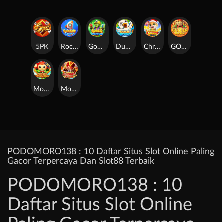
5PK
Rocket Crash
Goblin Treasure
Duck River
Christmas Mines
GOLDEN BASIN
Monkey Thunderbolt
Monkey King
PODOMORO138 : 10 Daftar Situs Slot Online Paling
Gacor Terpercaya Dan Slot88 Terbaik
PODOMORO138 : 10
Daftar Situs Slot Online