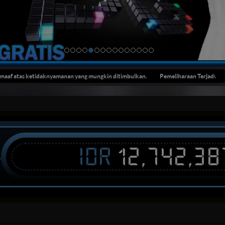
tas ketidaknyamanan yang mungkin ditimbulkan.
Pemeliharaan Terjadwal: MarbleX
IDR
12,742,38
Y