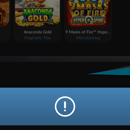
s
Anaconda Gold
9 Masks of Fire™ HyperSpins™
y
Pragmatic Play
MicroGaming