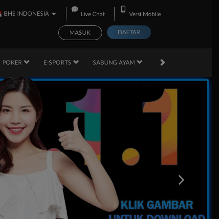
BHS INDONESIA
Live Chat
Versi Mobile
DAFTAR
MASUK
PROMOSI
POKER
E-SPORTS
SABUNG AYAM