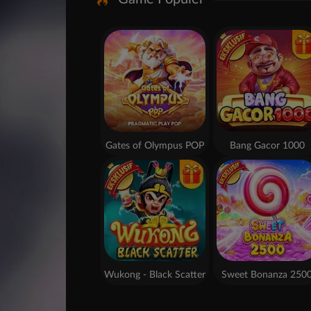
Gates of Olympus POP
Bang Gacor 1000
Wukong - Black Scatter
Sweet Bonanza 250