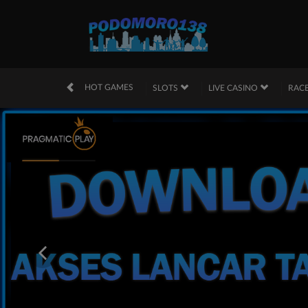
HOT GAMES
SLOTS
LIVE CASINO
RAC