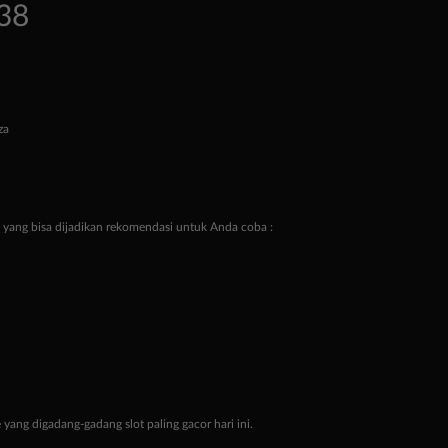
138
za
8 yang bisa dijadikan rekomendasi untuk Anda coba :
 yang digadang-gadang slot paling gacor hari ini.