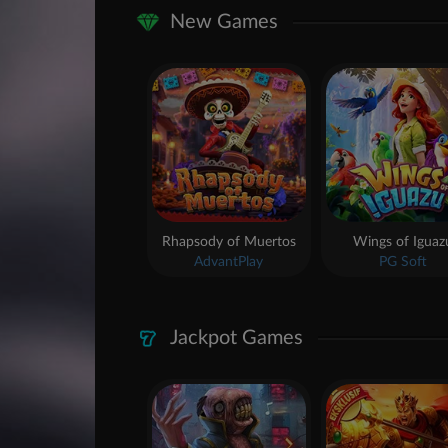
New Games
Rhapsody of Muertos
Wings of Iguaz
AdvantPlay
PG Soft
Jackpot Games