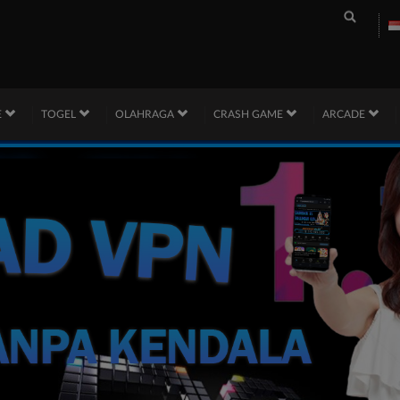
E
TOGEL
OLAHRAGA
CRASH GAME
ARCADE