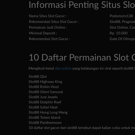
Informasi Penting Situs S
Nama Situs Slot Gacor :
Podomoro138
Rekomendasi Situs Slot Gacor :
Slot88, Pragma
Permainan Judi Online :
Slot Online, Ca
Minimal Deposit :
Rp. 10.000
Rekomendasi Slot Gacor :
Gate Of Olmypus
10 Daftar Permainan Slot G
Mengikuti trend
slot online
yang belakangan ini viral seperti slot8
Slot88 Qixi
Slot88 Highway King
Slot88 Robin Hoot
Slot88 Silent Samurai
Slot88 Just Jewels
Slot88 Dolphin Reef
Slot88 Safari Heat
Slot88 Hong Long Meng
Slot88 Totem Island
Slot88 Panthermoon
10 daftar slot gacor dari slot88 tersebut dapat kalian coba untuk m